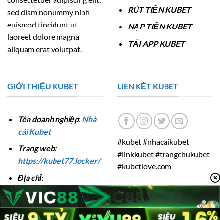
RÚT TIỀN KUBET
sed diam nonummy nibh
euismod tincidunt ut
NẠP TIỀN KUBET
laoreet dolore magna
TẢI APP KUBET
aliquam erat volutpat.
GIỚI THIỆU KUBET
LIÊN KẾT KUBET
Tên doanh nghiệp
:
Nhà
cái Kubet
#kubet #nhacaikubet
Trang web:
#linkkubet #trangchukubet
https://kubet77.locker/
#kubetlove.com
Địa chỉ
:
Email
:
Điện thoại
: