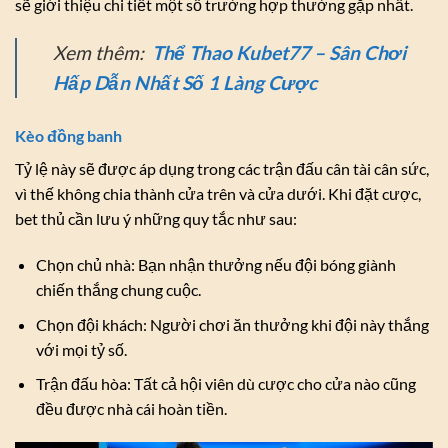
sẽ giới thiệu chi tiết một số trường hợp thường gặp nhất.
Xem thêm:
Thể Thao Kubet77 – Sân Chơi
Hấp Dẫn Nhất Số 1 Làng Cược
Kèo đồng banh
Tỷ lệ này sẽ được áp dụng trong các trận đấu cân tài cân sức,
vì thế không chia thành cửa trên và cửa dưới. Khi đặt cược,
bet thủ cần lưu ý những quy tắc như sau:
Chọn chủ nhà: Bạn nhận thưởng nếu đội bóng giành
chiến thắng chung cuộc.
Chọn đội khách: Người chơi ăn thưởng khi đội này thắng
với mọi tỷ số.
Trận đấu hòa: Tất cả hội viên dù cược cho cửa nào cũng
đều được nhà cái hoàn tiền.