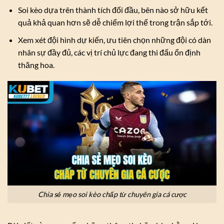
Soi kèo dựa trên thành tích đối đầu, bên nào sở hữu kết
quả khả quan hơn sẽ dễ chiếm lợi thế trong trận sắp tới.
Xem xét đội hình dự kiến, ưu tiên chọn những đội có dàn
nhân sự đầy đủ, các vị trí chủ lực đang thi đấu ổn định
thăng hoa.
Chia sẻ mẹo soi kèo chấp từ chuyên gia cá cược