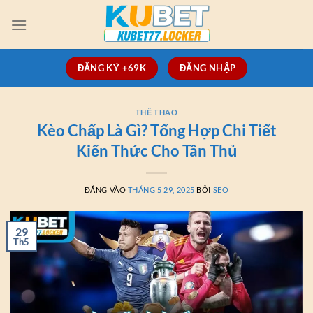
Bỏ
qua
nội
dung
ĐĂNG KÝ +69K
ĐĂNG NHẬP
THỂ THAO
Kèo Chấp Là Gì? Tổng Hợp Chi Tiết
Kiến Thức Cho Tân Thủ
ĐĂNG VÀO
THÁNG 5 29, 2025
BỞI
SEO
29
Th5