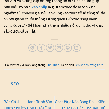
Bài viết vừa cung cấp những thông tin hữu ích nhằm giúp
bạn hiểu rõ hơn
kèo chấp
là gì. Kèm theo đó là top kinh
nghiệm từ chuyên gia, nếu áp dụng vào thực tế sẽ tăng tối đa
cơ hội giành chiến thắng. Đừng quên tiếp tục đồng hành
cùng Kubet77 để khám phá thêm nhiều nội dung thú vị khác
sắp được cập nhật.
Bài viết này được đăng trong
Thể Thao
. Đánh dấu
liên kết thường trực
.
SEO
Bắn Cá JILI – Hành Trình Săn
Cách Đọc Kèo Bóng Đá – Kiến
Thưởng Kịch Tính Dưới Đại
Thức Cơ Bản Cho Tân Thủ