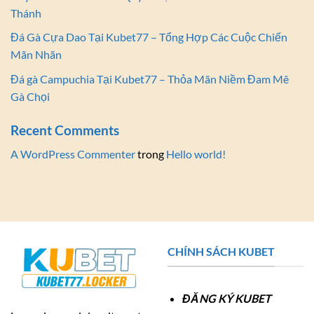
Thánh
Đá Gà Cựa Dao Tại Kubet77 – Tổng Hợp Các Cuộc Chiến
Mãn Nhãn
Đá gà Campuchia Tại Kubet77 – Thỏa Mãn Niềm Đam Mê
Gà Chọi
Recent Comments
A WordPress Commenter
trong
Hello world!
CHÍNH SÁCH KUBET
ĐĂNG KÝ KUBET